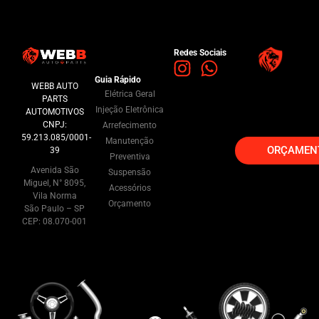
Redes Sociais
Guia Rápido
WEBB AUTO
Elétrica Geral
PARTS
Injeção Eletrônica
AUTOMOTIVOS
CNPJ:
Arrefecimento
59.213.085/0001-
Manutenção
ORÇAMEN
39
Preventiva
Avenida São
Suspensão
Miguel, N° 8095,
Acessórios
Vila Norma
Orçamento
São Paulo – SP
CEP: 08.070-001