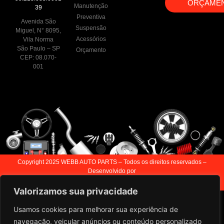
ORÇAME
Manutenção
39
Preventiva
Avenida São
Suspensão
Miguel, N° 8095,
Acessórios
Vila Norma
São Paulo – SP
Orçamento
CEP: 08.070-
001
Copyright 2025 WEBB AUTO PARTS – Todos os direitos reservados –
Desenvolvido por
Valorizamos sua privacidade
Usamos cookies para melhorar sua experiência de
navegação, veicular anúncios ou conteúdo personalizado