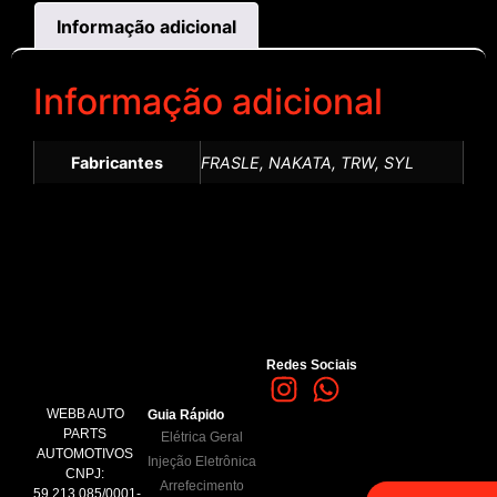
Informação adicional
Informação adicional
Fabricantes
FRASLE, NAKATA, TRW, SYL
Redes Sociais
WEBB AUTO
Guia Rápido
PARTS
Elétrica Geral
AUTOMOTIVOS
Injeção Eletrônica
CNPJ:
Arrefecimento
59.213.085/0001-