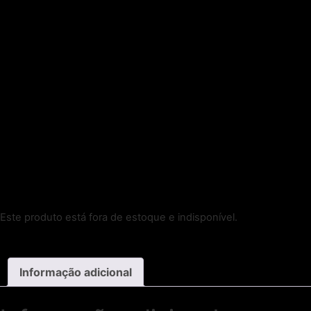
Este produto está fora de estoque e indisponível.
Informação adicional