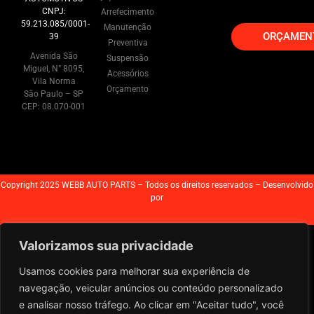
CNPJ:
Arrefecimento
59.213.085/0001-
Manutenção
ORÇAMEN
39
Preventiva
Avenida São
Suspensão
Miguel, N° 8095,
Acessórios
Vila Norma
Orçamento
São Paulo – SP
CEP: 08.070-001
Copyright 2025 WEBB AUTO PARTS – Todos os direitos reservados – Desenvolvido
por
Valorizamos sua privacidade
Usamos cookies para melhorar sua experiência de
navegação, veicular anúncios ou conteúdo personalizado
e analisar nosso tráfego. Ao clicar em "Aceitar tudo", você