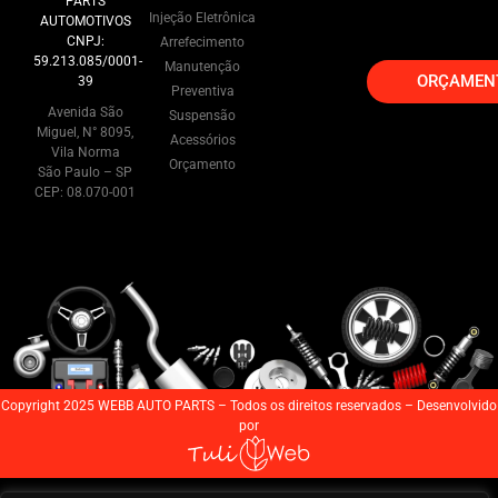
PARTS
Injeção Eletrônica
AUTOMOTIVOS
CNPJ:
Arrefecimento
59.213.085/0001-
Manutenção
ORÇAMEN
39
Preventiva
Avenida São
Suspensão
Miguel, N° 8095,
Acessórios
Vila Norma
Orçamento
São Paulo – SP
CEP: 08.070-001
Copyright 2025 WEBB AUTO PARTS – Todos os direitos reservados – Desenvolvido
por